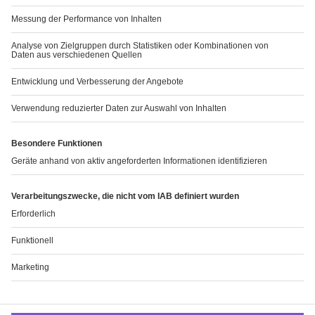
SERVICE
Downloads
Kennzahlenvergleich
GRI-Index
Finanzkalender
TCFD-Bericht
Teilen
Email
Sitemap
Corporate Website
Allgemeine Nutzungsbedingungen
Impressum
Datenschutzerklärung