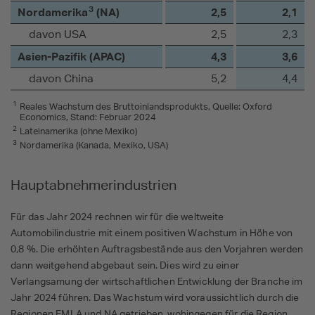
3
Nordamerika
(NA)
2,5
2,1
davon USA
2,5
2,3
Asien-Pazifik (APAC)
4,3
3,6
davon China
5,2
4,4
1
Reales Wachstum des Bruttoinlandsprodukts, Quelle: Oxford
Economics, Stand: Februar 2024
2
Lateinamerika (ohne Mexiko)
3
Nordamerika (Kanada, Mexiko, USA)
Hauptabnehmerindustrien
Für das Jahr 2024 rechnen wir für die weltweite
Automobilindustrie mit einem positiven Wachstum in Höhe von
0,8 %. Die erhöhten Auftragsbestände aus den Vorjahren werden
dann weitgehend abgebaut sein. Dies wird zu einer
Verlangsamung der wirtschaftlichen Entwicklung der Branche im
Jahr 2024 führen. Das Wachstum wird voraussichtlich durch die
Regionen EMLA und NA getrieben, wohingegen für die Region