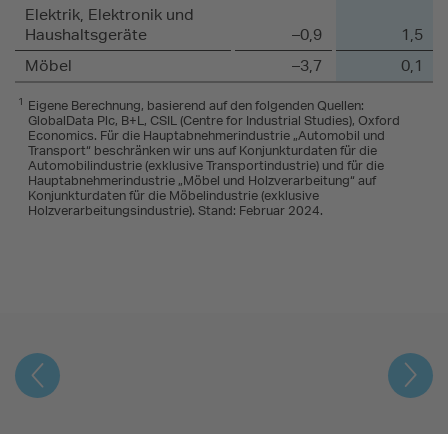
Elektrik, Elektronik und
Haushaltsgeräte
–0,9
1,5
Möbel
–3,7
0,1
1
Eigene Berechnung, basierend auf den folgenden Quellen:
GlobalData Plc, B+L, CSIL (Centre for Industrial Studies), Oxford
Economics. Für die Hauptabnehmerindustrie „Automobil und
Transport“ beschränken wir uns auf Konjunkturdaten für die
Automobilindustrie (exklusive Transportindustrie) und für die
Hauptabnehmerindustrie „Möbel und Holzverarbeitung“ auf
Konjunkturdaten für die Möbelindustrie (exklusive
Holzverarbeitungsindustrie). Stand: Februar 2024.