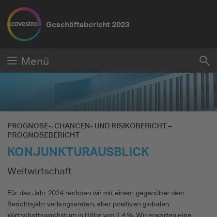
Geschäftsbericht
2023
Submit
Menü
Su
Reset
PROGNOSE-, CHANCEN- UND RISIKOBERICHT
–
PROGNOSEBERICHT
KONJUNKTURAUSBLICK
Weltwirtschaft
Für das Jahr 2024 rechnen wir mit einem gegenüber dem
Berichtsjahr verlangsamten, aber positiven globalen
Wirtschaftswachstum in Höhe von 2,4 %. Wir erwarten eine