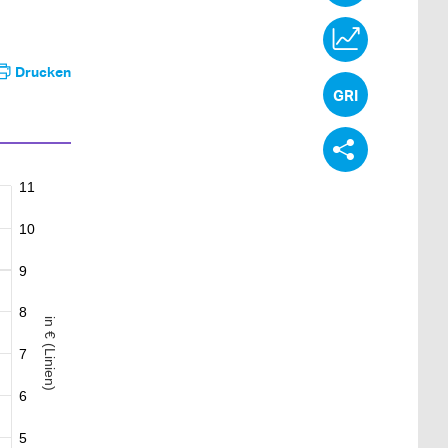
Drucken
11
10
9
8
in € (Linien)
7
6
5