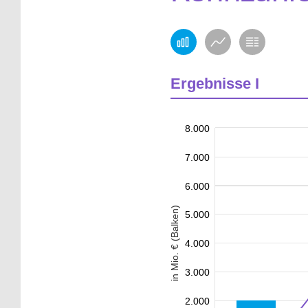
Ergebnisse I
8.000
7.000
6.000
in Mio. € (Balken)
5.000
4.000
3.000
2.000