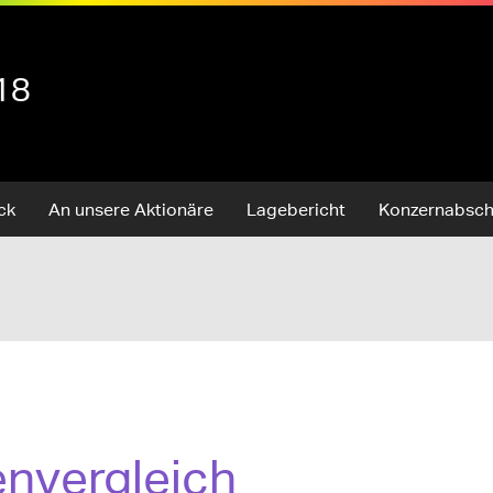
18
ck
An unsere Aktionäre
Lagebericht
Konzernabsch
nvergleich