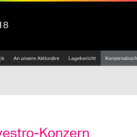
18
ck
An unsere Aktionäre
Lagebericht
Konzernabsch
vestro-Konzern