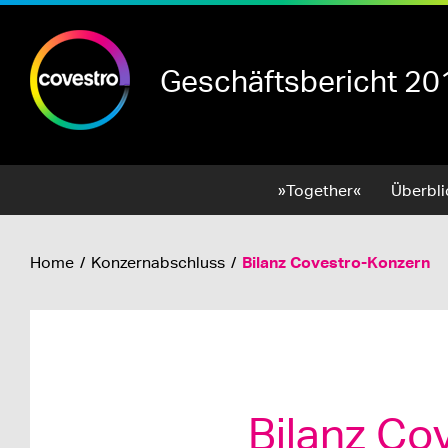
Geschäftsbericht 20
Menü
»Together«
Überbli
Bilanz Covestro-Konzern
Home
Konzernabschluss
Bilanz Co