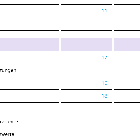
11
17
stungen
16
18
ivalente
swerte