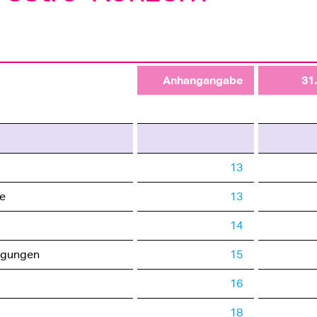
Anhang­angabe
31
13
e
13
14
ligungen
15
16
18