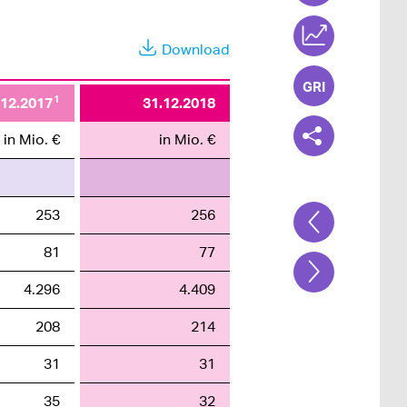
Download
1
.12.2017
31.12.2018
in Mio. €
in Mio. €
253
256
81
77
4.296
4.409
208
214
31
31
35
32