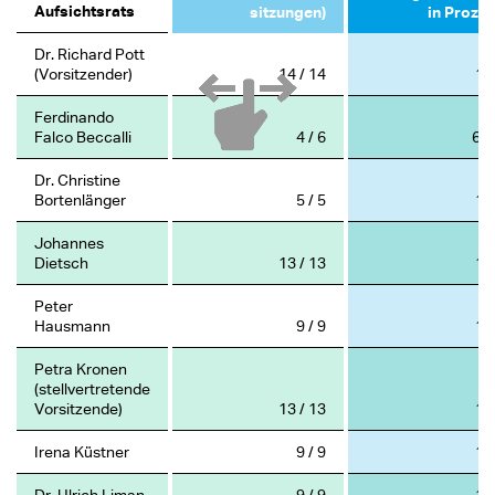
Aufsichtsrats
sitzungen)
in Prozen
Dr. Richard Pott
(Vorsitzender)
14 / 14
10
Ferdinando
Falco Beccalli
4 / 6
66,
Dr. Christine
Bortenlänger
5 / 5
10
Johannes
Dietsch
13 / 13
10
Peter
Hausmann
9 / 9
10
Petra Kronen
(stellvertretende
Vorsitzende)
13 / 13
10
Irena Küstner
9 / 9
10
Dr. Ulrich Liman
9 / 9
10