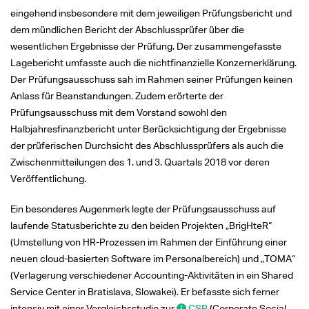
eingehend insbesondere mit dem jeweiligen Prüfungsbericht und
dem mündlichen Bericht der Abschlussprüfer über die
wesentlichen Ergebnisse der Prüfung. Der zusammengefasste
Lagebericht umfasste auch die nichtfinanzielle Konzernerklärung.
Der Prüfungsausschuss sah im Rahmen seiner Prüfungen keinen
Anlass für Beanstandungen. Zudem erörterte der
Prüfungsausschuss mit dem Vorstand sowohl den
Halbjahresfinanzbericht unter Berücksichtigung der Ergebnisse
der prüferischen Durchsicht des Abschlussprüfers als auch die
Zwischenmitteilungen des 1. und 3. Quartals 2018 vor deren
Veröffentlichung.
Ein besonderes Augenmerk legte der Prüfungsausschuss auf
laufende Statusberichte zu den beiden Projekten „BrigHteR“
(Umstellung von HR-Prozessen im Rahmen der Einführung einer
neuen cloud-basierten Software im Personalbereich) und „TOMA“
(Verlagerung verschiedener Accounting-Aktivitäten in ein Shared
Service Center in Bratislava, Slowakei). Er befasste sich ferner
intensiv mit einer Vergleichsstudie zur
CSR
(Corporate Social