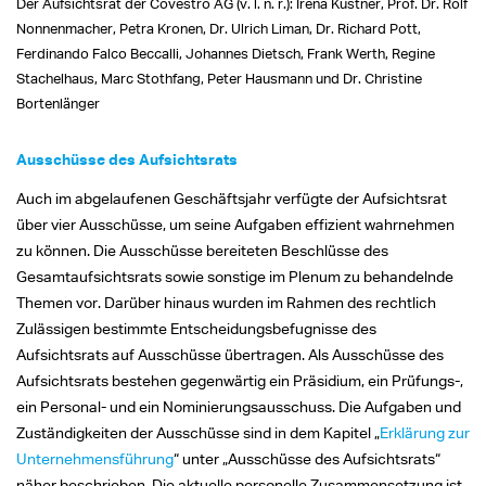
Der Aufsichtsrat der Covestro AG (v. l. n. r.): Irena Küstner, Prof. Dr. Rolf
Nonnenmacher, Petra Kronen, Dr. Ulrich Liman, Dr. Richard Pott,
Ferdinando Falco Beccalli, Johannes Dietsch, Frank Werth, Regine
Stachelhaus, Marc Stothfang, Peter Hausmann und Dr. Christine
Bortenlänger
Ausschüsse des Aufsichtsrats
Auch im abgelaufenen Geschäftsjahr verfügte der Aufsichtsrat
über vier Ausschüsse, um seine Aufgaben effizient wahrnehmen
zu können. Die Ausschüsse bereiteten Beschlüsse des
Gesamtaufsichtsrats sowie sonstige im Plenum zu behandelnde
Themen vor. Darüber hinaus wurden im Rahmen des rechtlich
Zulässigen bestimmte Entscheidungsbefugnisse des
Aufsichtsrats auf Ausschüsse übertragen. Als Ausschüsse des
Aufsichtsrats bestehen gegenwärtig ein Präsidium, ein Prüfungs-,
ein Personal- und ein Nominierungsausschuss. Die Aufgaben und
Zuständigkeiten der Ausschüsse sind in dem Kapitel „
Erklärung zur
Unternehmensführung
“ unter „Ausschüsse des Aufsichtsrats“
näher beschrieben. Die aktuelle personelle Zusammensetzung ist