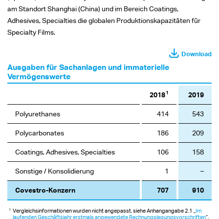
am Standort Shanghai (China) und im Bereich Coatings,
Adhesives, Specialties die globalen Produktionskapazitäten für
Specialty Films.
Download
Ausgaben für Sachanlagen und immaterielle
Vermögenswerte
1
2018
2019
Polyurethanes
414
543
Polycarbonates
186
209
Coatings, Adhesives, Specialties
106
158
Sonstige / Konsolidierung
1
–
Covestro-Konzern
707
910
1
Vergleichsinformationen wurden nicht angepasst, siehe Anhangangabe 2.1 „
Im
laufenden Geschäftsjahr erstmals angewendete Rechnungslegungsvorschriften
“.