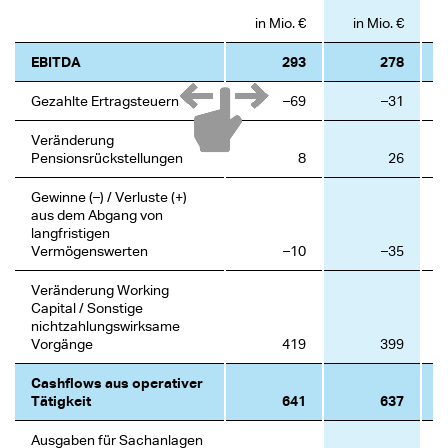
in Mio. €
in Mio. €
M
EBITDA
293
278
Gezahlte Ertragsteuern
–69
–31
Veränderung
Pensionsrückstellungen
8
26
Gewinne (–) / Verluste (+)
aus dem Abgang von
langfristigen
Vermögenswerten
–10
–35
Veränderung Working
Capital / Sonstige
nichtzahlungswirksame
Vorgänge
419
399
Cashflows aus operativer
Tätigkeit
641
637
Ausgaben für Sachanlagen