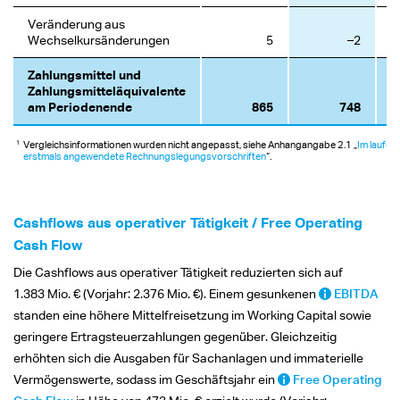
Veränderung aus
Wechselkursänderungen
5
–2
Zahlungsmittel und
Zahlungsmitteläquivalente
am Periodenende
865
748
1
Vergleichsinformationen wurden nicht angepasst, siehe Anhangangabe 2.1 „
Im laufen
erstmals angewendete Rechnungslegungsvorschriften
“.
Cashflows aus operativer Tätigkeit / Free Operating
Cash Flow
Die Cashflows aus operativer Tätigkeit reduzierten sich auf
1.383 Mio. €
(Vorjahr:
2.376 Mio. €).
Einem gesunkenen
EBITDA
standen eine höhere Mittelfreisetzung im Working Capital sowie
geringere Ertragsteuerzahlungen gegenüber. Gleichzeitig
erhöhten sich die Ausgaben für Sachanlagen und immaterielle
Vermögenswerte, sodass im Geschäftsjahr ein
Free Operating