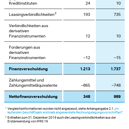
Kreditinstituten
24
10
2
Leasingverbindlichkeiten
193
735
Verbindlichkeiten aus
derivativen
Finanzinstrumenten
12
10
Forderungen aus
derivativen
Finanzinstrumenten
–12
–15
Finanzverschuldung
1.213
1.737
Zahlungsmittel und
Zahlungsmitteläquivalente
–865
–748
Nettofinanzverschuldung
348
989
1
Vergleichsinformationen wurden nicht angepasst, siehe Anhangangabe 2.1 „
Im
laufenden Geschäftsjahr erstmals angewendete Rechnungslegungsvorschriften
“.
2
Enthalten zum 31. Dezember 2019 auch die Leasingverbindlichkeiten aus der
Erstanwendung von IFRS 16