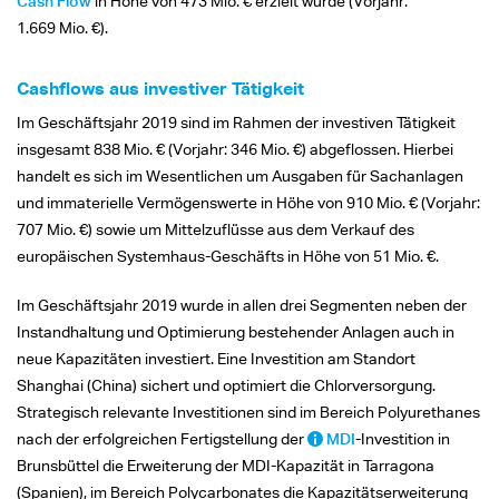
Cash Flow
in Höhe von
473 Mio. €
erzielt wurde (Vorjahr:
1.669 Mio. €).
Cashflows aus investiver Tätigkeit
Im Geschäftsjahr 2019 sind im Rahmen der investiven Tätigkeit
insgesamt
838 Mio. €
(Vorjahr:
346 Mio. €)
abgeflossen. Hierbei
handelt es sich im Wesentlichen um Ausgaben für Sachanlagen
und immaterielle Vermögenswerte in Höhe von
910 Mio. €
(Vorjahr:
707 Mio. €)
sowie um Mittelzuflüsse aus dem Verkauf des
europäischen Systemhaus-Geschäfts in Höhe von
51 Mio. €.
Im Geschäftsjahr 2019 wurde in allen drei Segmenten neben der
Instandhaltung und Optimierung bestehender Anlagen auch in
neue Kapazitäten investiert. Eine Investition am Standort
Shanghai (China) sichert und optimiert die Chlorversorgung.
Strategisch relevante Investitionen sind im Bereich Polyurethanes
nach der erfolgreichen Fertigstellung der
MDI
-Investition in
Brunsbüttel die Erweiterung der MDI-Kapazität in Tarragona
(Spanien), im Bereich Polycarbonates die Kapazitätserweiterung