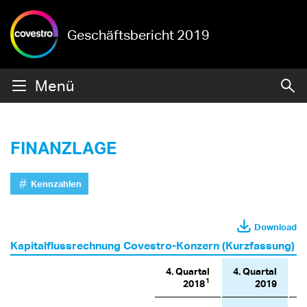
Geschäftsbericht 2019
Menü
FINANZLAGE
Kennzahlen
Download
Kapitalflussrechnung Covestro-Konzern (Kurzfassung)
4. Quartal
4. Quartal
1
2018
2019
2